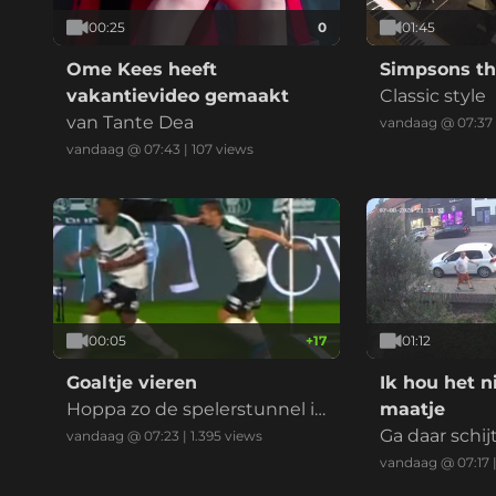
00:25
0
01:45
Ome Kees heeft
Simpsons t
vakantievideo gemaakt
Classic style
van Tante Dea
vandaag @ 07:37
vandaag @ 07:43
|
107
views
00:05
+
17
01:12
Goaltje vieren
Ik hou het n
Hoppa zo de spelerstunnel i
maatje
n. Goal werd afgekeurd. Spel
Ga daar schij
vandaag @ 07:23
|
1.395
views
er geblesseerd
vandaag @ 07:17