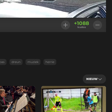
Instellingen
+
1088
kudos
bas
dreun
muziek
herrie
NIEUW