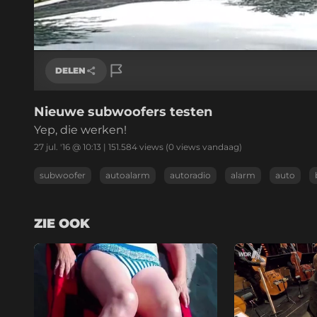
Geladen
:
61.75%
/
Geluid
aan
DELEN
Nieuwe subwoofers testen
Link kopiëren
Yep, die werken!
27 jul. '16 @ 10:13
|
151.584
views
(0 views vandaag)
subwoofer
autoalarm
autoradio
alarm
auto
ZIE OOK