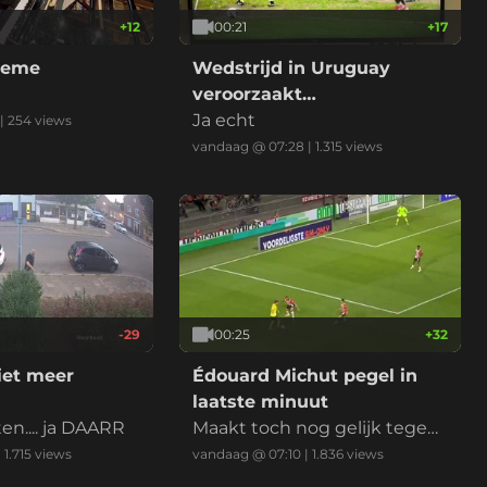
+
12
00:21
+
17
heme
Wedstrijd in Uruguay
veroorzaakt
verkeersongeluk
Ja echt
|
254
views
vandaag @ 07:28
|
1.315
views
-29
00:25
+
32
iet meer
Édouard Michut pegel in
laatste minuut
ten.... ja DAARR
Maakt toch nog gelijk tegen
PSV
|
1.715
views
vandaag @ 07:10
|
1.836
views