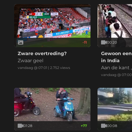
-11
00:20
Zware overtreding?
Gewoon een 
Zwaar geel
in India
Aan de kant ,
vandaag @ 07:01
|
2.752
views
in.
vandaag @ 07:00
01:28
+
77
00:08