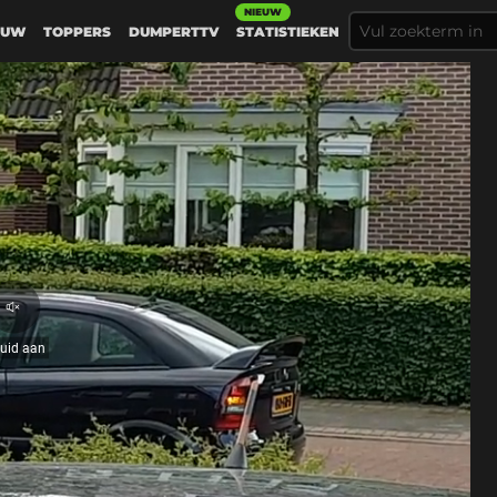
NIEUW
EUW
TOPPERS
DUMPERTTV
STATISTIEKEN
Geluid
aan
luid aan