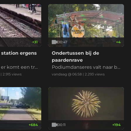
+
31
00:47
+
4
station ergens
Ondertussen bij de
paardenrave
 er komt een tre
Podiumdanseres valt naar be
neden
|
2.915
views
vandaag @ 06:58
|
2.293
views
+
684
00:11
+
194