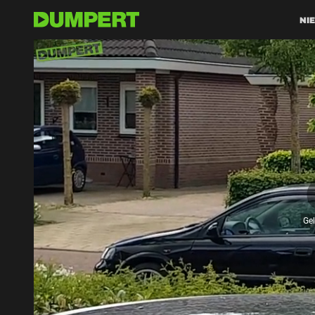
NI
Ge