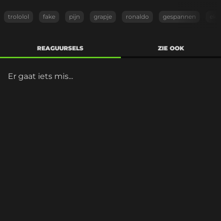
trololol
fake
pijn
grapje
ronaldo
gespannen
ek
REAGUURSELS
ZIE OOK
Er gaat iets mis...