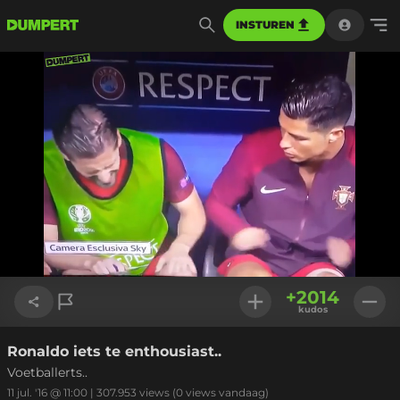
INSTUREN
Geladen
:
100.00%
Instellinge
+
2014
kudos
Ronaldo iets te enthousiast..
Link kopiëren
Voetballerts..
11 jul. '16 @ 11:00
|
307.953
views
(0 views vandaag)