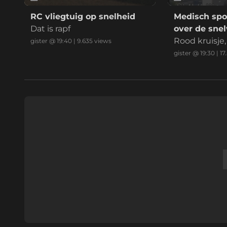
RC vliegtuig op snelheid
Medisch spo
Dat is rapf
over de sne
Rood kruisj
gister @ 19:40
|
9.635
views
normaal, amb
gister @ 19:30
|
17