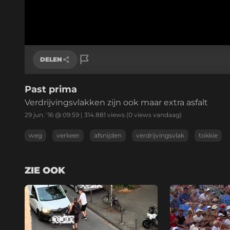
DELEN
Past prima
Link kopiëren
Verdrijvingsvlakken zijn ook maar extra asfalt
29 jun. '16 @ 09:59
|
314.881
views
(0 views vandaag)
weg
verkeer
afsnijden
verdrijvingsvlak
tokkie
ZIE OOK