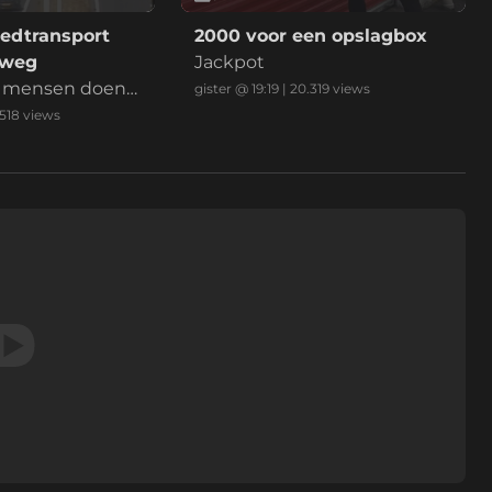
edtransport
2000 voor een opslagbox
lweg
Jackpot
e, mensen doen
gister @ 19:19
|
20.319
views
u erlangs, klaar
.518
views