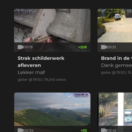
00:19
+
208
00:51
Strak schilderwerk
Brand in de 
afleveren
Dank gemeent
Lekker mal!
niet nu met 
gister @ 19:50
|
15
gister @ 19:50
|
19.245
views
00:34
+
85
00:41