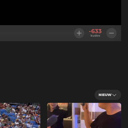
-633
kudos
NIEUW