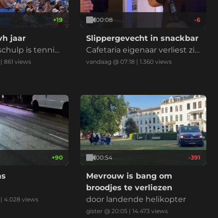
+
19
00:08
-6
h jaar
Slippergevecht in snackbar
chulp is tennis
Cafetaria eigenaar verliest zij
n bril
|
861
views
vandaag @ 07:18
|
1.360
views
+
90
00:54
-391
as
Mevrouw is bang om
broodjes te verliezen
door landende helikopter
|
4.028
views
gister @ 20:05
|
14.473
views