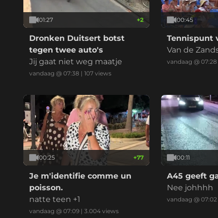
01:27
+
2
00:45
Dronken Duitsert botst
Tennispunt v
tegen twee auto's
Van de Zands
Jij gaat niet weg maatje
keepert
vandaag @ 07:28
vandaag @ 07:38
|
107
views
00:25
+
77
00:11
Je m'identifie comme un
A45 geeft g
poisson.
Nee johhhh
natte teen +1
vandaag @ 07:02
vandaag @ 07:09
|
3.004
views