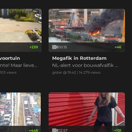
+
239
00:15
+
46
voortuin
Megafik in Rotterdam
e! Maar liever
NL-alert voor bouwafvalfik m
de droogte
et zwarte reauk bij recycling
.103
views
gister @ 19:42
|
14.279
views
bedrijf (drie vids)
+
448
02:57
+
101