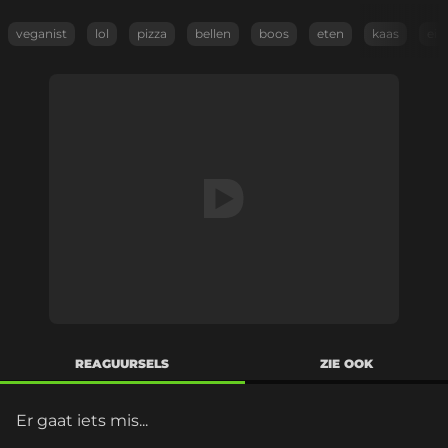
veganist
lol
pizza
bellen
boos
eten
kaas
ei
REAGUURSELS
ZIE OOK
Er gaat iets mis...