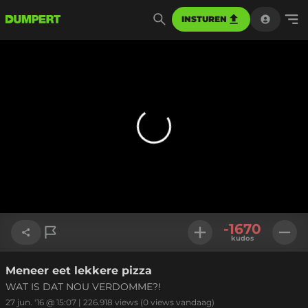
INSTUREN
-1670
kudos
Meneer eet lekkere pizza
Link kopiëren
WAT IS DAT NOU VERDOMME?!
27 jun. '16 @ 15:07
|
226.918
views
(0 views vandaag)