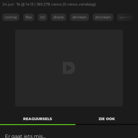
24 jun. '16 @ 14:13
|
189.278
views
(0 views vandaag)
ronnie
flex
lol
drank
drinken
dronken
worden
REAGUURSELS
ZIE OOK
Er gaat iets mis...