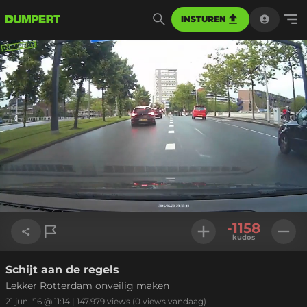
INSTUREN
Geladen
:
62.82%
Instellinge
-1158
kudos
Schijt aan de regels
Link kopiëren
Lekker Rotterdam onveilig maken
21 jun. '16 @ 11:14
|
147.979
views
(0 views vandaag)