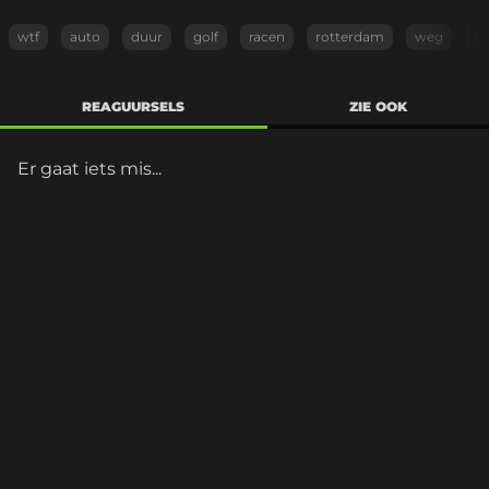
wtf
auto
duur
golf
racen
rotterdam
weg
k
REAGUURSELS
ZIE OOK
Er gaat iets mis...