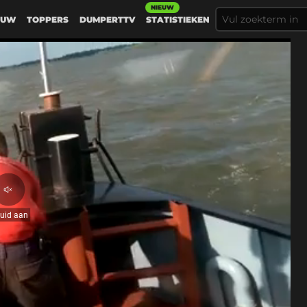
NIEUW
EUW
TOPPERS
DUMPERTTV
STATISTIEKEN
Geluid
aan
luid aan