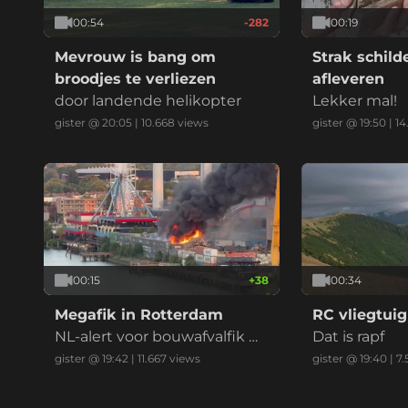
00:54
-282
00:19
Mevrouw is bang om
Strak schil
broodjes te verliezen
afleveren
door landende helikopter
Lekker mal!
gister @ 20:05
|
10.668
views
gister @ 19:50
|
14
00:15
+
38
00:34
Megafik in Rotterdam
RC vliegtuig
NL-alert voor bouwafvalfik m
Dat is rapf
et zwarte reauk bij recycling
gister @ 19:42
|
11.667
views
gister @ 19:40
|
7.
bedrijf (drie vids)