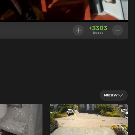
Geladen
:
100.00%
Instellingen
+
3303
kudos
NIEUW