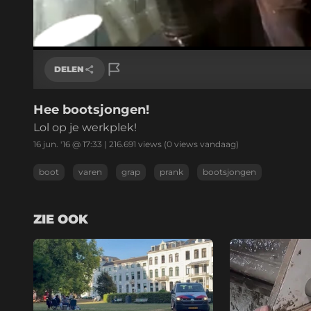
/
Geluid
aan
DELEN
Hee bootsjongen!
Link kopiëren
Lol op je werkplek!
16 jun. '16 @ 17:33
|
216.691
views
(0 views vandaag)
boot
varen
grap
prank
bootsjongen
ZIE OOK