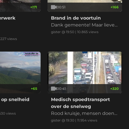
+
171
00:51
+
166
derwerk
Brand in de voortuin
Dank gemeente! Maar liever
niet nu met de droogte
gister @ 19:50
|
10.865
views
.227
views
+
65
00:41
+
320
 op snelheid
Medisch spoedtransport
over de snelweg
Rood kruisje, mensen doen
530
views
normaal, ambu erlangs, klaar
gister @ 19:30
|
11.954
views