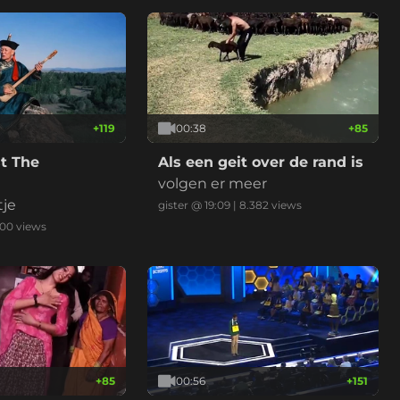
+
119
00:38
+
85
t The
Als een geit over de rand is
volgen er meer
tje
gister @ 19:09
|
8.382
views
900
views
+
85
00:56
+
151