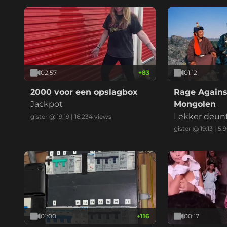
02:57
+
83
01:12
2000 voor een opslagbox
Rage Agains
Jackpot
Mongolen
Lekker deun
gister @ 19:19
|
16.234
views
gister @ 19:13
|
5.
01:00
+
116
00:17