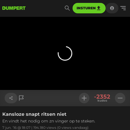
INSTUREN
-2352
kudos
Kansloze snapt ritsen niet
Link kopiëren
En vindt het nodig om zn vinger op te steken.
7 jun. '16 @ 18:07
|
194.180
views
(0 views vandaag)