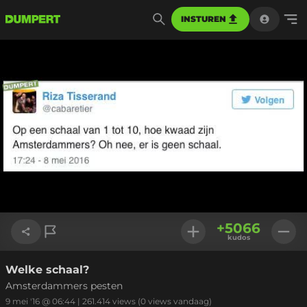
INSTUREN
+
5066
kudos
Welke schaal?
Link kopiëren
Amsterdammers pesten
9 mei '16 @ 06:44
|
261.414
views
(0 views vandaag)