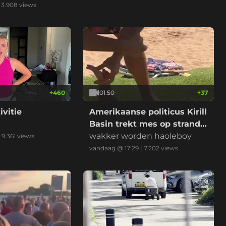
|
3.908
views
+
460
01:50
+
37
ivitie
Amerikaanse politicus Kirill
Basin trekt mes op strand
Hawaii
wakker worden haoleboy
|
9.361
views
vandaag @ 17:29
|
7.202
views