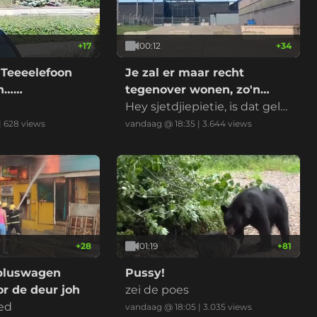
+
17
00:12
+
34
 Teeeelefoon
Je zal er maar recht
on……
tegenover wonen, zo'n
datacenter
Hey sjetdjiepietie, is dat gelui
d normaal?
|
628
views
vandaag @ 18:35
|
3.644
views
+
28
01:19
+
81
bluswagen
Pussy!
r de deur joh
zei de poes
ed
vandaag @ 18:05
|
3.035
views