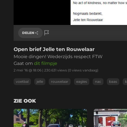
DELEN
Open brief Jelle ten Rouwelaar
Link kopiëren
Mooie dingen! Wederzijds respect FTW
Gaat om
dit filmpje
2 mei '16 @ 18:06
|
230.631
views
(0 views vandaag)
voetbal
jelle
rouwelaar
eagles
nac
baas
b
ZIE OOK