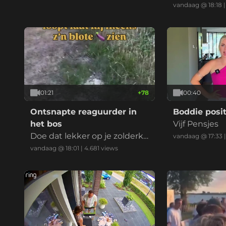
vandaag @ 18:18
01:21
+
78
00:40
Ontsnapte reaguurder in
Boddie posit
het bos
Vijf Pensjes
Doe dat lekker op je zolderka
vandaag @ 17:33
mer mafkees
vandaag @ 18:01
|
4.681
views