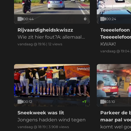
00:44
0
00:24
Rijvaardigheidskwiszz
Teeeelefoon
Wie zit hier fout?A: allemaal
Teeeeelefo
B: iedereenC: Alle betrokken
KWAK!
vandaag @ 19:16
|
12
views
enD: eeniederE: Anders, nam
vandaag @ 19:04
elijk:
00:12
+
7
03:10
Sneekweek was lit
Parkeer de 
Jongens hadden wind tegen
maar pal voo
komt wel go
vandaag @ 18:19
|
3.908
views