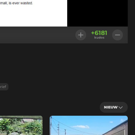
+
6181
kudos
rief
NIEUW