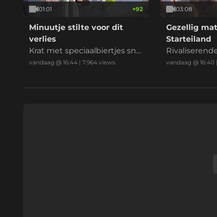
01:01
+
92
03:08
Minuutje stilte voor dit
Gezellig ma
verlies
Starteiland
Krat met speciaalbiertjes sne
Rivaliseren
uvelt vlak voordat vakantie o
Friese hoolie
vandaag @ 16:44
|
7.964
views
vandaag @ 16:40
p de camping kan beginnen
de vuist