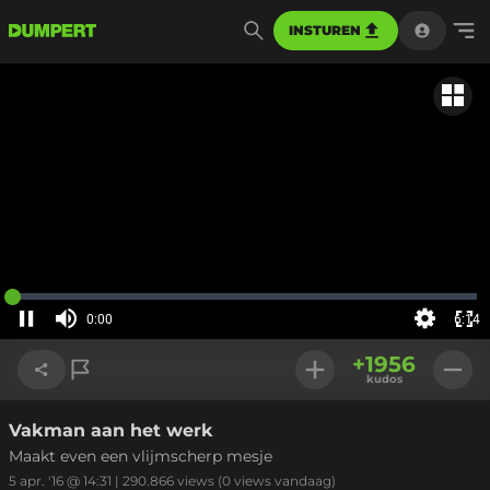
INSTUREN
Gerela
Geladen
:
0%
0:00
6:14
Huidige
tijd
Pauzeren
Geluid
Instellinge
Voll
uit
+
1956
sch
kudos
Vakman aan het werk
Link kopiëren
Maakt even een vlijmscherp mesje
5 apr. '16 @ 14:31
|
290.866
views
(0 views vandaag)