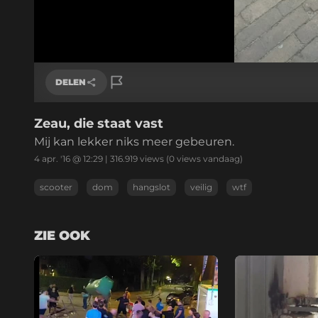
DELEN
Zeau, die staat vast
Link kopiëren
Mij kan lekker niks meer gebeuren.
4 apr. '16 @ 12:29
|
316.919
views
(0 views vandaag)
scooter
dom
hangslot
veilig
wtf
ZIE OOK