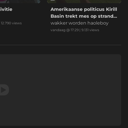
ivitie
Amerikaanse politicus Kirill
Basin trekt mes op strand
Hawaii
wakker worden haoleboy
|
12.790
views
vandaag @ 17:29
|
9.131
views