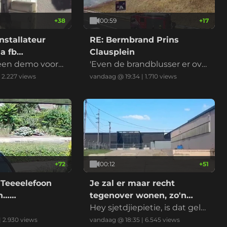
+
38
00:59
+
17
nstallateur
RE: Bermbrand Prins
a fb
Clausplein
 een demo voord
'Even de brandblusser er ove
r en het is geblust' riep iema
|
2.227
views
vandaag @ 19:34
|
1.710
views
nd
+
72
00:12
+
51
 Teeeelefoon
Je zal er maar recht
on……
tegenover wonen, zo'n
datacenter
Hey sjetdjiepietie, is dat gelui
d normaal?
|
2.930
views
vandaag @ 18:35
|
6.545
views