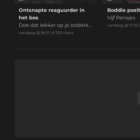
Ontsnapte reaguurder in
Boddie posit
het bos
Vijf Pensjes
Doe dat lekker op je zolderka
vandaag @ 17:33
mer mafkees
vandaag @ 18:01
|
6.753
views