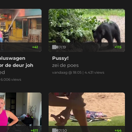
+
41
01:19
+
115
bluswagen
Pussy!
r de deur joh
zei de poes
ed
vandaag @ 18:05
|
4.431
views
|
6.006
views
+
611
01:50
+
44