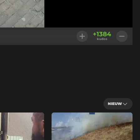
+
1384
kudos
NIEUW