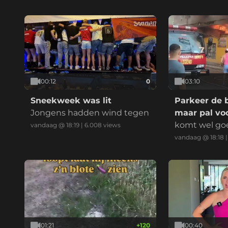
elijk:
00:12
0
03:10
Sneekweek was lit
Parkeer de 
Jongens hadden wind tegen
maar pal voo
komt wel go
vandaag @ 18:19
|
6.008
views
vandaag @ 18:18
01:21
+
120
00:40