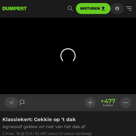
INSTUREN
+
477
kudos
Klassiekert: Gekkie op 't dak
Link kopiëren
Agressief gekkie wil niet van het dak af..
2 maa. '16 @ 12:11
|
52.497
views
(0 views vandaag)