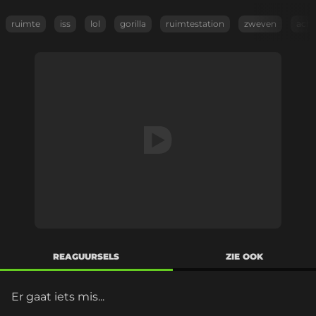
ruimte
iss
lol
gorilla
ruimtestation
zweven
acht
REAGUURSELS
ZIE OOK
Er gaat iets mis...