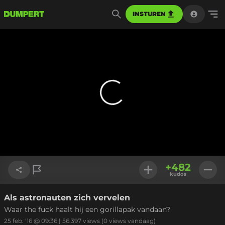
INSTUREN
+
482
kudos
Als astronauten zich vervelen
Link kopiëren
Waar the fuck haalt hij een gorillapak vandaan?
25 feb. '16 @ 09:36
|
56.397
views
(0 views vandaag)