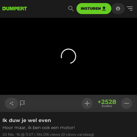
INSTUREN
+
2528
kudos
Ik duw je wel even
Link kopiëren
Hoor maar, ik ben ook een motor!
20 feb. '16 @ 11:07
|
194.016
views
(0 views vandaag)