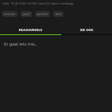
1 dec. '15 @ 11:06
|
47.015
views
(0 views vandaag)
scooter
gejat
gestlen
doei
REAGUURSELS
ZIE OOK
Er gaat iets mis...