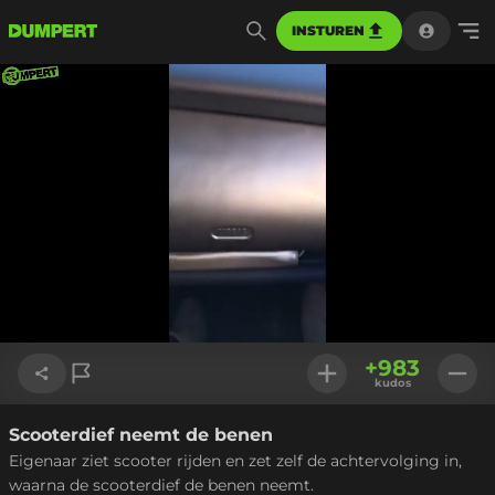
INSTUREN
Geladen
:
100.00%
Instellinge
+
983
kudos
Scooterdief neemt de benen
Link kopiëren
Eigenaar ziet scooter rijden en zet zelf de achtervolging in,
waarna de scooterdief de benen neemt.