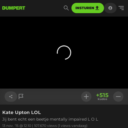
INSTUREN
+
515
kudos
Kate Upton LOL
Link kopiëren
Jij bent echt een beetje mentally impaired L O L
13 nov. '15 @ 12:10
|
107.670
views
(1 views vandaag)