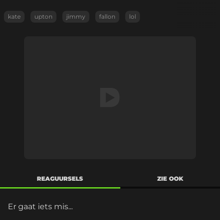
kate
upton
jimmy
fallon
lol
REAGUURSELS
ZIE OOK
Er gaat iets mis...