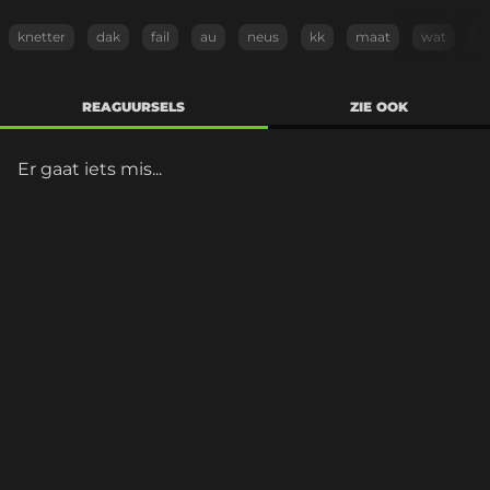
knetter
dak
fail
au
neus
kk
maat
wat
d
REAGUURSELS
ZIE OOK
Er gaat iets mis...