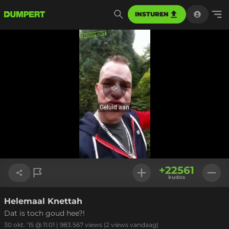
INSTUREN
Geluid
aan
Geluid aan
Geladen
:
100.00%
Instellinge
+
22561
kudos
Helemaal Knettah
Link kopiëren
Dat is toch goud hee?!
30 okt. '15 @ 11:01
|
983.567
views
(2 views vandaag)