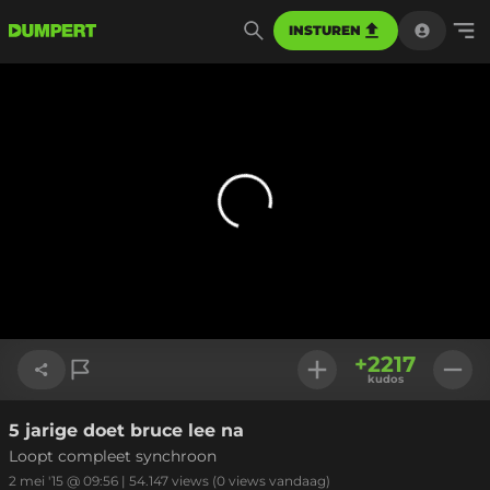
INSTUREN
+
2217
kudos
5 jarige doet bruce lee na
Link kopiëren
Loopt compleet synchroon
2 mei '15 @ 09:56
|
54.147
views
(0 views vandaag)