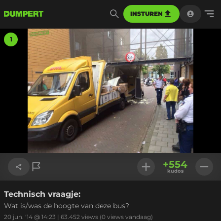
INSTUREN
1
+
554
kudos
Technisch vraagje:
Link kopiëren
Wat is/was de hoogte van deze bus?
20 jun. '14 @ 14:23
|
63.452
views
(0 views vandaag)