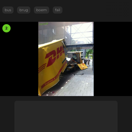
bus
brug
boem
fail
2