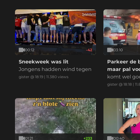
elijk:
00:12
-42
03:10
Sneekweek was lit
Parkeer de 
Jongens hadden wind tegen
maar pal voo
komt wel go
gister @ 18:19
|
11.380
views
gister @ 18:18
|
11
01:21
+
233
00:40