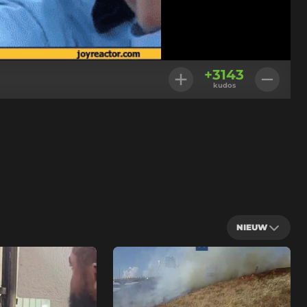
+
3143
kudos
NIEUW