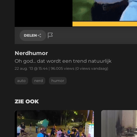
DELEN
Nerdhumor
Link kopiëren
Oh god... dat wordt een trend natuurlijk
22 aug. '13 @ 15:44
|
96.005
views
(0 views vandaag)
auto
nerd
humor
ZIE OOK