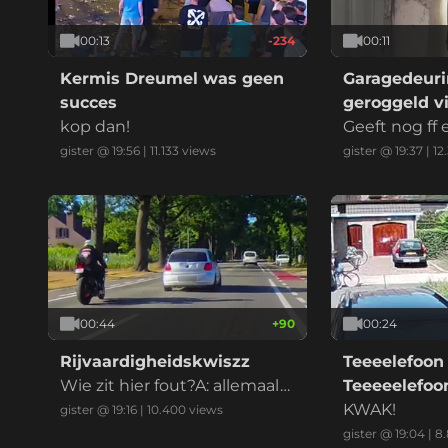
00:13
-234
00:11
Kermis Dreumel was geen
Garagedeuri
succes
geroggeld vi
kop dan!
marktplaats
Geeft nog ff
at ik betaal
gister @ 19:56
|
11.133
views
gister @ 19:37
|
12
00:44
+
90
00:24
Rijvaardigheidskwiszz
Teeeelefoon
Wie zit hier fout?A: allemaal
Teeeeelefo
B: iedereenC: alle betrokken
KWAK!
gister @ 19:16
|
10.400
views
enD: eeniederE: anders, nam
gister @ 19:04
|
8.