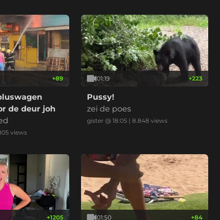
+
89
01:19
+
223
bluswagen
Pussy!
r de deur joh
zei de poes
ed
gister @ 18:05
|
8.848
views
.805
views
+
1205
01:50
+
84