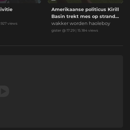
ivitie
Amerikaanse politicus Kirill
Basin trekt mes op strand
Hawaii
wakker worden haoleboy
.927
views
gister @ 17:29
|
15.184
views