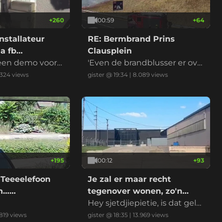
+
260
00:59
+
64
nstallateur
RE: Bermbrand Prins
a fb
Clausplein
 een demo voord
'Even de brandblusser er ove
r en het is geblust' riep iema
.324
views
gister @ 19:34
|
8.089
views
nd
+
195
00:12
+
93
 Teeeelefoon
Je zal er maar recht
on……
tegenover wonen, zo'n
datacenter
Hey sjetdjiepietie, is dat gelui
d normaal?
819
views
gister @ 18:35
|
13.969
views