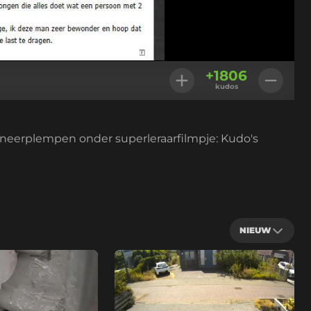
+
1806
kudos
neerplempen onder superleraarfilmpje: Kudo's
NIEUW