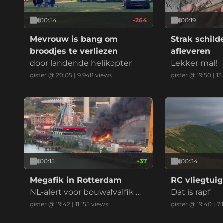
00:54
-264
00:19
Mevrouw is bang om
Strak schil
broodjes te verliezen
afleveren
door landende helikopter
Lekker mal!
gister @ 20:05
|
9.948
views
gister @ 19:50
|
13
00:15
+
37
00:34
Megafik in Rotterdam
RC vliegtuig
NL-alert voor bouwafvalfik m
Dat is rapf
et zwarte reauk bij recycling
gister @ 19:42
|
11.155
views
gister @ 19:40
|
7.
bedrijf (drie vids)