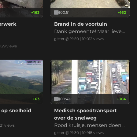
+
163
00:51
+
162
derwerk
Brand in de voortuin
Dank gemeente! Maar liever
niet nu met de droogte
gister @ 19:50
|
10.012
views
.129
views
+
63
00:41
+
304
 op snelheid
Medisch spoedtransport
over de snelweg
Rood kruisje, mensen doen
121
views
normaal, ambu erlangs, klaar
gister @ 19:30
|
10.918
views