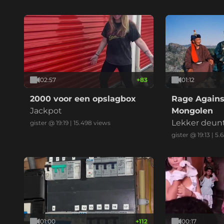
02:57
+
83
01:12
2000 voor een opslagbox
Rage Agains
Jackpot
Mongolen
Lekker deun
gister @ 19:19
|
15.498
views
gister @ 19:13
|
5.
01:00
+
112
00:17