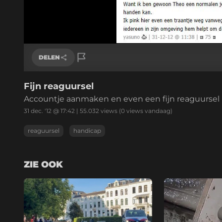
DELEN
Fijn reaguursel
Link kopiëren
Accountje aanmaken en even een fijn reaguursel 
31 dec. '12 @ 17:42
|
55.032
views
(0 views vandaag)
reaguursel
handicap
ZIE OOK