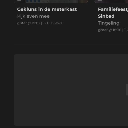
Gekluns in de meterkast
Familiefeest
Kijk even mee
Sinbad
Tingeling
gister @ 19:02
|
12.011
views
gister @ 18:38
|
11