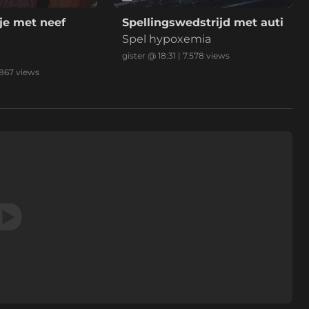
je met neef
Spellingswedstrijd met auti
Spel hypoxemia
gister @ 18:31
|
7.578
views
.867
views