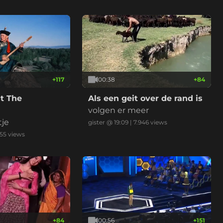
+
117
00:38
+
84
t The
Als een geit over de rand is
volgen er meer
tje
gister @ 19:09
|
7.946
views
655
views
+
84
00:56
+
151