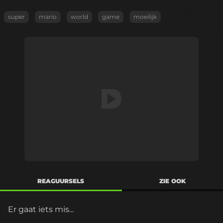
super
mario
world
game
moeilijk
REAGUURSELS
ZIE OOK
Er gaat iets mis...