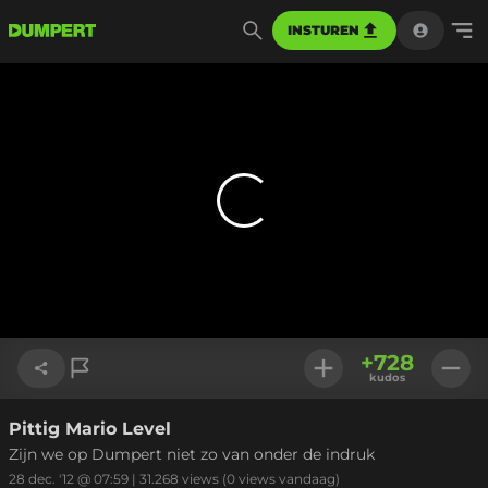
INSTUREN
+
728
kudos
Pittig Mario Level
Link kopiëren
Zijn we op Dumpert niet zo van onder de indruk
28 dec. '12 @ 07:59
|
31.268
views
(0 views vandaag)