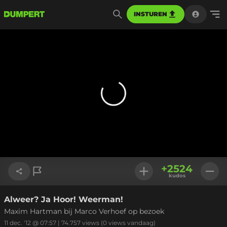
INSTUREN
+
2524
kudos
Alweer? Ja Hoor! Weerman!
Link kopiëren
Maxim Hartman bij Marco Verhoef op bezoek
11 dec. '12 @ 07:57
|
74.757
views
(0 views vandaag)