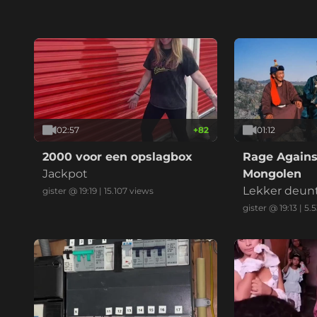
bedrijf (drie vids)
02:57
+
82
01:12
2000 voor een opslagbox
Rage Agains
Jackpot
Mongolen
Lekker deun
gister @ 19:19
|
15.107
views
gister @ 19:13
|
5.