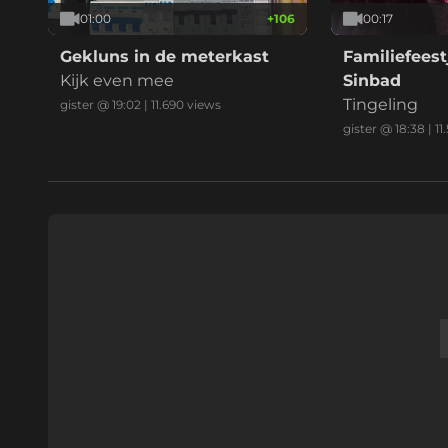
01:00
+
106
00:17
Gekluns in de meterkast
Familiefeest
Kijk even mee
Sinbad
Tingeling
gister @ 19:02
|
11.690
views
gister @ 18:38
|
11