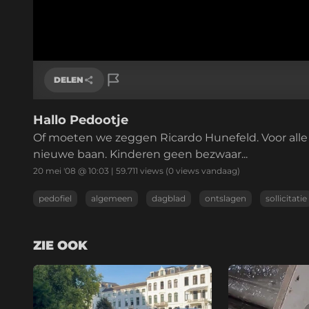
Geladen
:
0%
0:00
/
4:41
Huidige
tijd
Pauzeren
Geluid
uit
DELEN
Hallo Pedootje
Link kopiëren
Of moeten we zeggen Ricardo Hunefeld. Voor alle
nieuwe baan. Kinderen geen bezwaar...
20 mei '08 @ 10:03
|
59.711
views
(0 views vandaag)
pedofiel
algemeen
dagblad
ontslagen
sollicitatie
ZIE OOK