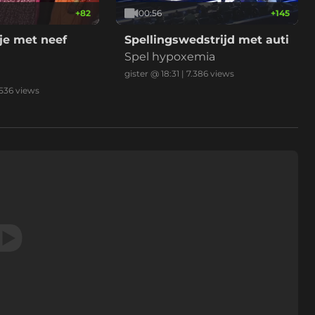
+
82
00:56
+
145
je met neef
Spellingswedstrijd met auti
Spel hypoxemia
gister @ 18:31
|
7.386
views
.536
views