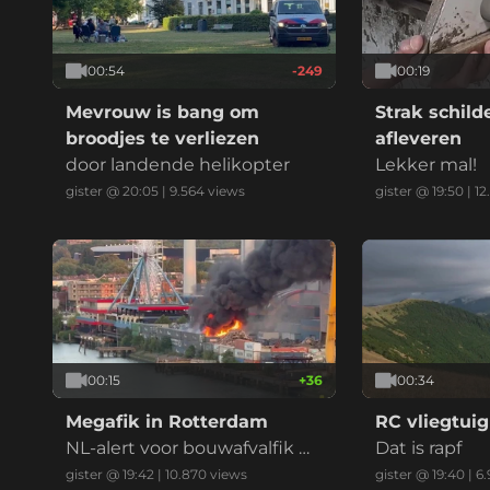
00:54
-249
00:19
Mevrouw is bang om
Strak schil
broodjes te verliezen
afleveren
door landende helikopter
Lekker mal!
gister @ 20:05
|
9.564
views
gister @ 19:50
|
12
00:15
+
36
00:34
Megafik in Rotterdam
RC vliegtuig
NL-alert voor bouwafvalfik m
Dat is rapf
et zwarte reauk bij recycling
gister @ 19:42
|
10.870
views
gister @ 19:40
|
6.