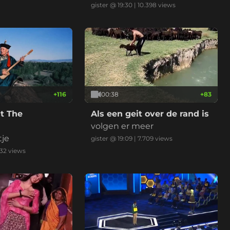
normaal, ambu erlangs, klaar
gister @ 19:30
|
10.398
views
+
116
00:38
+
83
t The
Als een geit over de rand is
volgen er meer
tje
gister @ 19:09
|
7.709
views
532
views