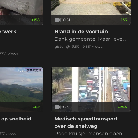
+
158
00:51
+
153
derwerk
Brand in de voortuin
Dank gemeente! Maar liever
niet nu met de droogte
gister @ 19:50
|
9.551
views
.558
views
+
62
00:41
+
294
 op snelheid
Medisch spoedtransport
over de snelweg
Rood kruisje, mensen doen
917
views