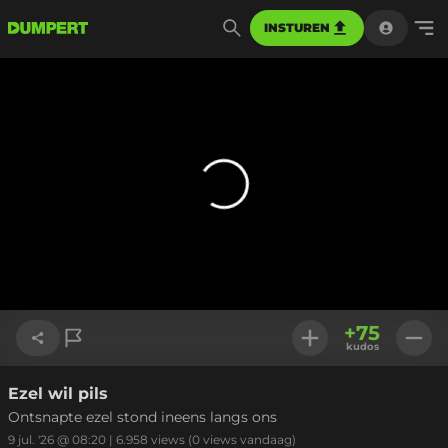
INSTUREN
+
75
kudos
Ezel wil pils
Link kopiëren
Ontsnapte ezel stond ineens langs ons
9 jul. '26 @ 08:20
|
6.958
views
(0 views vandaag)