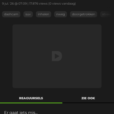
9 jul. '26 @ 07:09
|
17.876
views
(0 views vandaag)
dashcam
suv
inhalen
nweg
doorgetrokken
streep
REAGUURSELS
ZIE OOK
Er gaat iets mis...