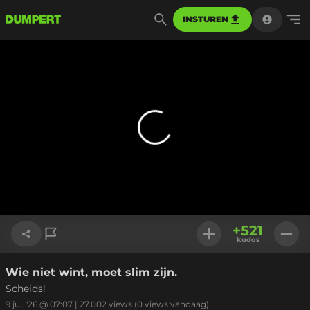
INSTUREN
+
521
kudos
Wie niet wint, moet slim zijn.
Link kopiëren
Scheids!
9 jul. '26 @ 07:07
|
27.002
views
(0 views vandaag)