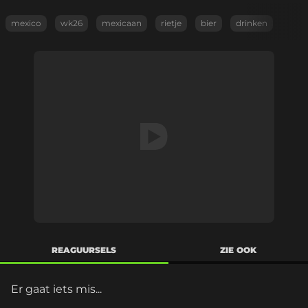
mexico
wk26
mexicaan
rietje
bier
drinken
REAGUURSELS
ZIE OOK
Er gaat iets mis...