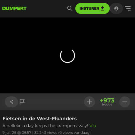
INSTUREN
+
973
kudos
Fietsen in de West-Floanders
Link kopiëren
A delleke a day keeps the krampen away!
Via
9 jul. '26 @ 06:57
|
32.243
views
(0 views vandaag)