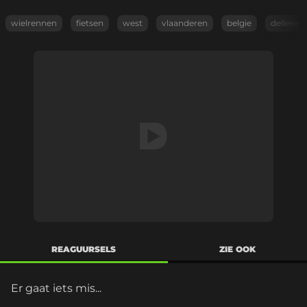
wielrennen
fietsen
west
vlaanderen
belgie
delleke
REAGUURSELS
ZIE OOK
Er gaat iets mis...