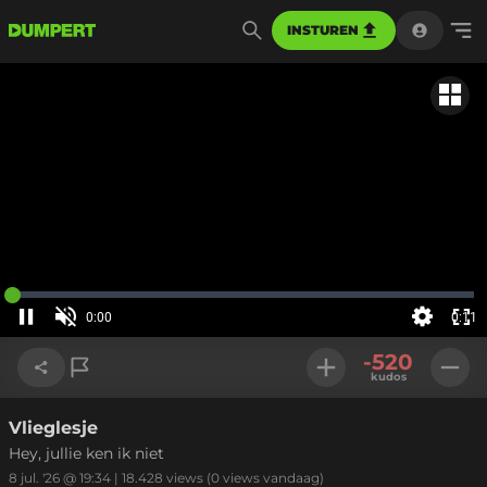
INSTUREN
Gerela
Geladen
:
0%
0:00
0:11
Huidige
tijd
Pauzeren
Geluid
Instellinge
Voll
aan
-520
sch
kudos
Vlieglesje
Link kopiëren
Hey, jullie ken ik niet
8 jul. '26 @ 19:34
|
18.428
views
(0 views vandaag)