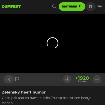
INSTUREN
+
1920
kudos
Zelensky heeft humor
Link kopiëren
Geen pak aan en humor, zelfs Trump moest een beetje
lachen.