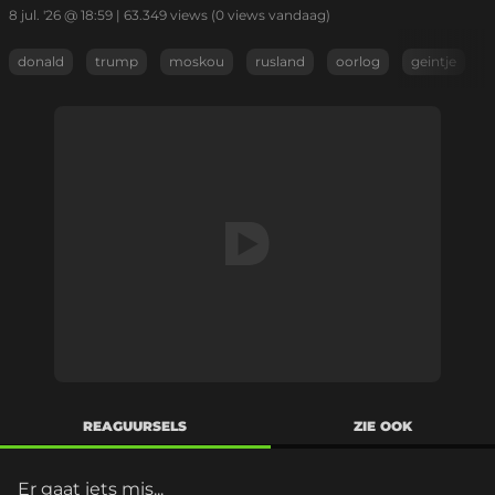
8 jul. '26 @ 18:59
|
63.349
views
(0 views vandaag)
donald
trump
moskou
rusland
oorlog
geintje
REAGUURSELS
ZIE OOK
Er gaat iets mis...