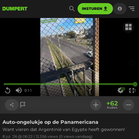
INSTUREN
Gerela
Sluiten
Geladen
:
Even terug
Zoon Sait Cinar is a moron!
100.00%
0:11
0:11
Huidige
tijd
Opnieuw
Geluid
Instellinge
Voll
uit
+
62
sch
kudos
Auto-ongelukje op de Panamericana
Link kopiëren
Stoer rijden door het verkeer 
Ongeluk A50 Klarenbeek
Want vieren dat Argentinië van Egypte heeft gewonnen!
8 jul. '26 @ 06:22
|
12.556
views
(0 views vandaag)