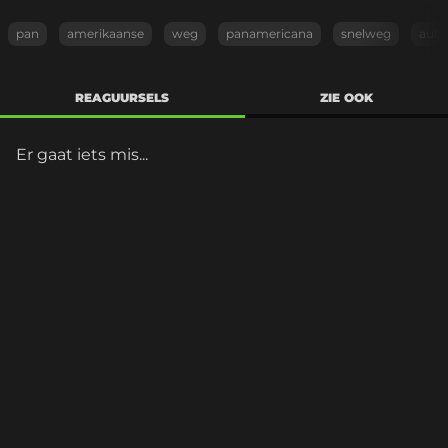
pan
amerikaanse
weg
panamericana
snelweg
auto
REAGUURSELS
ZIE OOK
Er gaat iets mis...