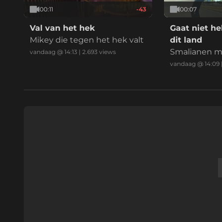
ta binne rust
00:11
-43
00:07
Val van het hek
Gaat niet he
Mikey die tegen het hek valt
dit land
Smalianen ma
vandaag @ 14:13
|
2.693
views
schoon!
vandaag @ 14:09