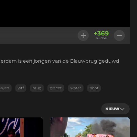
+
369
kudos
sterdam is een jongen van de Blauwbrug geduwd
uwen
wtf
brug
gracht
water
boot
NIEUW