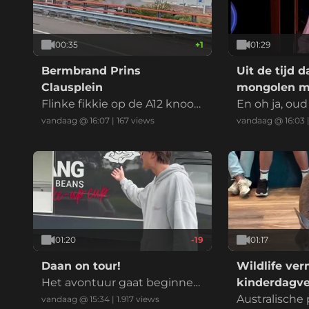
00:35
+
1
01:29
Bermbrand Prins
Uit de tijd d
Clausplein
mongolen mo
Flinke fikkie op de A12 knoop
op primetim
En oh ja, oud
punt Prins Clausplein bij Den
aagman is ov
vandaag @ 16:07
|
167
views
vandaag @ 16:03
Haag
01:20
-19
01:17
Daan on tour!
Wildlife ve
Het avontuur gaat beginne
kinderdagver
n!
Australische
vandaag @ 15:34
|
1.917
views