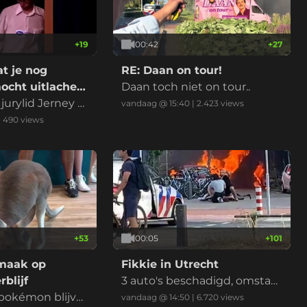
+
19
00:42
+
27
at je nog
RE: Daan on tour!
cht uitlachen
Daan toch niet on tour..
etelevee
 jurylid Jerney K
vandaag @ 15:40
|
2.423
views
erleden, RIP.
|
490
views
+
53
00:05
+
101
rmaak op
Fikkie in Utrecht
blijf
3 auto's beschadigd, omstan
 pokémon blijve
ders grijpen in, minderjarig v
vandaag @ 14:50
|
6.720
views