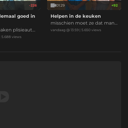
ig aan
-226
01:29
+
92
lemaal goed in
Helpen in de keuken
misschien moet ze dat man
ken plisieauto
nenspeelgoed maar even in
vandaag @ 13:59
|
5.650
views
beslag nemen
|
5.688
views