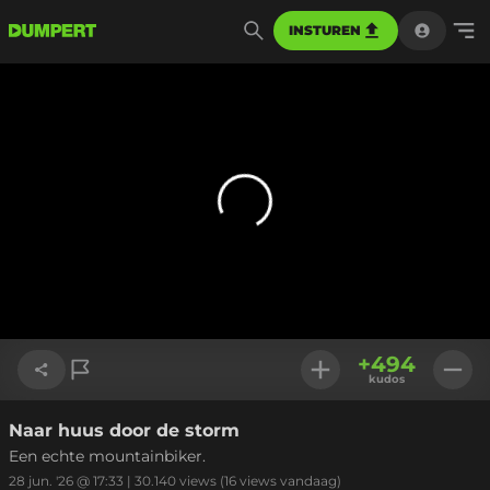
INSTUREN
+
494
kudos
Naar huus door de storm
Link kopiëren
Een echte mountainbiker.
28 jun. '26 @ 17:33
|
30.140
views
(16 views vandaag)