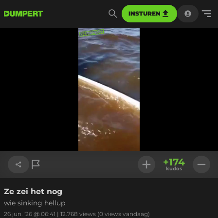
INSTUREN
Geladen
:
100.00%
Instellinge
+
174
kudos
Ze zei het nog
Link kopiëren
wie sinking hellup
26 jun. '26 @ 06:41
|
12.768
views
(0 views vandaag)