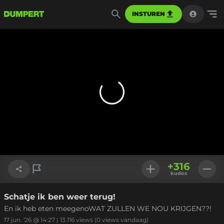
INSTUREN
+
316
kudos
Schatje ik ben weer terug!
Link kopiëren
En ik heb eten meegenoWAT ZULLEN WE NOU KRIJGEN??!
17 jun. '26 @ 14:27
|
13.116
views
(0 views vandaag)