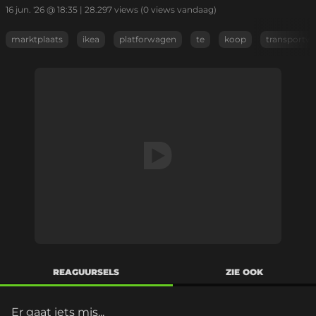
16 jun. '26 @ 18:35
|
28.297
views
(0 views vandaag)
marktplaats
ikea
platforwagen
te
koop
transportw
REAGUURSELS
ZIE OOK
Er gaat iets mis...