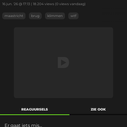
16 jun. '26 @ 17:13
|
18.204
views
(0 views vandaag)
maastricht
brug
klimmen
wtf
REAGUURSELS
ZIE OOK
Er gaat iets mis...