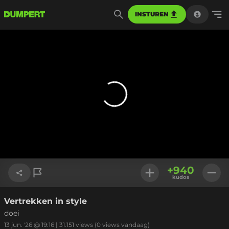
INSTUREN
+
940
kudos
Vertrekken in style
Link kopiëren
doei
13 jun. '26 @ 19:16
|
31.151
views
(0 views vandaag)