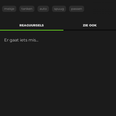
meisje
tanken
auto
spuug
passen
REAGUURSELS
ZIE OOK
Er gaat iets mis...