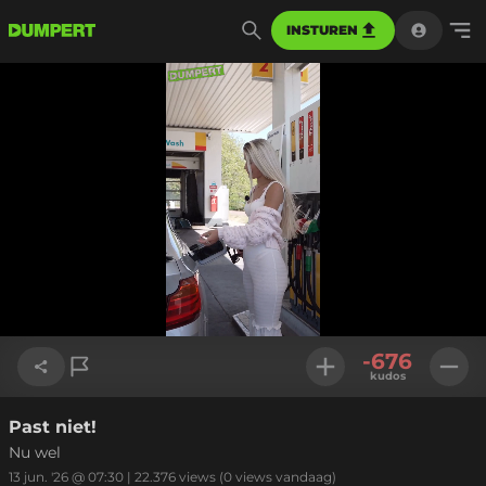
INSTUREN
Geladen
:
100.00%
Instellinge
-676
kudos
Past niet!
Link kopiëren
Nu wel
13 jun. '26 @ 07:30
|
22.376
views
(0 views vandaag)