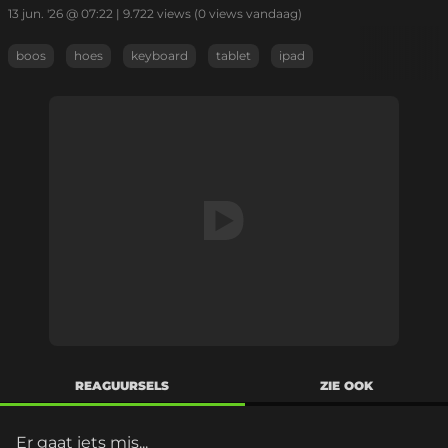
13 jun. '26 @ 07:22
|
9.722
views
(0 views vandaag)
boos
hoes
keyboard
tablet
ipad
REAGUURSELS
ZIE OOK
Er gaat iets mis...