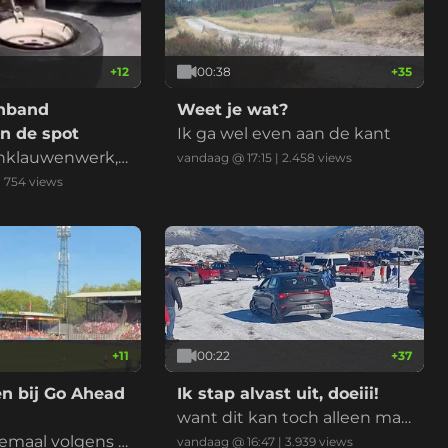
+
12
00:38
+
35
nband
Weet je wat?
n de spot
Ik ga wel even aan de kant
nklauwenwerk,
vandaag @ 17:15
|
2.458
views
hoenen
|
754
views
+
11
00:22
+
37
en bij Go Ahead
Ik stap alvast uit, doeiii!
want dit kan toch alleen maa
lemaal volgens p
r fout gaan?!
vandaag @ 16:47
|
3.939
views