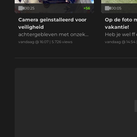
00:25
+
56
00:05
Camera geïnstalleerd voor
Op de foto 
veiligheid
vakantie!
achtergebleven met onzeke
Heb je wel f
rheid
ming gevraa
vandaag @ 16:07
|
5.726
views
vandaag @ 14:54