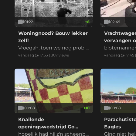
01:22
+
8
02:49
Woningnood? Bouw lekker
Vrachtwage
zelf!
vervangen o
Vroegah, toen we nog proble
blotemanne
men oplosten met de hand
met handsc
vandaag @ 17:53
|
307
views
vandaag @ 17:45
00:08
+
10
00:08
Knallende
Parachutist
openingswedstrijd Go
Eagles
Ahead Eagles
hopelijk had hij z'n scheenbe
Ging niet he