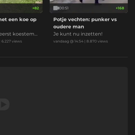
+
82
00:51
+
168
met een koe op
Potje vechten: punker vs
oudere man
f eerst koestem
Je kunt nu inzetten!
gd?
|
6.227
views
vandaag @ 14:54
|
8.870
views