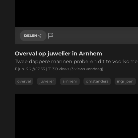
DELEN
Overval op juwelier in Arnhem
Link kopiëren
Twee dappere mannen proberen dit te voorkome
11 jun. '26 @ 17:35
|
31.319
views
(3 views vandaag)
overval
juwelier
arnhem
omstanders
ingrijpen