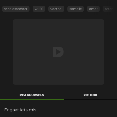
scheidsrechter
wk26
voetbal
somalie
omar
artan
REAGUURSELS
ZIE OOK
Er gaat iets mis...