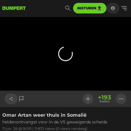
INSTUREN
+
193
kudos
Omar Artan weer thuis in Somalië
Link kopiëren
heldenontvangst voor in de VS geweigerde scheids
11 jun. '26 @ 16:00
|
11.872
views
(0 views vandaag)