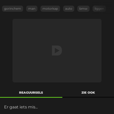
gorinchem
man
motorkap
auto
bmw
liggen
REAGUURSELS
ZIE OOK
Er gaat iets mis...