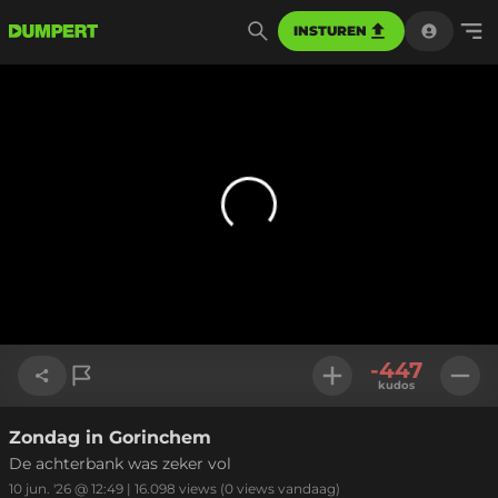
INSTUREN
-447
kudos
Zondag in Gorinchem
Link kopiëren
De achterbank was zeker vol
10 jun. '26 @ 12:49
|
16.098
views
(0 views vandaag)