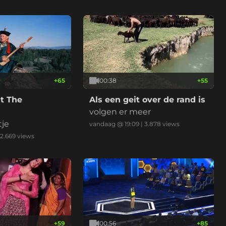
+
65
00:38
+
55
t The
Als een geit over de rand is
volgen er meer
tje
vandaag @ 19:09
|
3.878
views
2.669
views
+
59
00:56
+
85