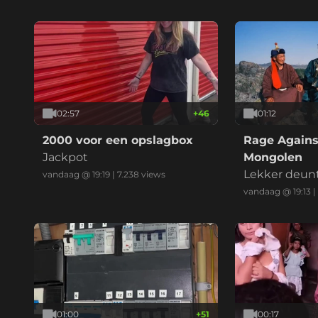
02:57
+
46
01:12
2000 voor een opslagbox
Rage Agains
Jackpot
Mongolen
Lekker deun
vandaag @ 19:19
|
7.238
views
vandaag @ 19:13
|
01:00
+
51
00:17