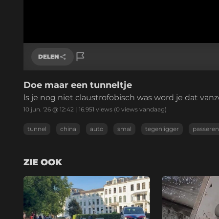
DELEN
Doe maar een tunneltje
Link kopiëren
ls je nog niet claustrofobisch was word je dat vanz
10 jun. '26 @ 12:42
|
16.951
views
(0 views vandaag)
tunnel
china
auto
smal
tegenligger
passeren
ZIE OOK