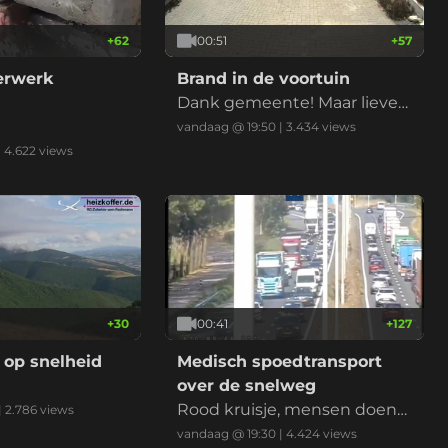
+
62
00:51
+
57
derwerk
Brand in de voortuin
Dank gemeente! Maar liever
niet nu met de droogte
vandaag @ 19:50
|
3.434
views
|
4.622
views
+
30
00:41
+
127
 op snelheid
Medisch spoedtransport
over de snelweg
Rood kruisje, mensen doen
|
2.786
views
normaal, ambu erlangs, klaar
vandaag @ 19:30
|
4.424
views