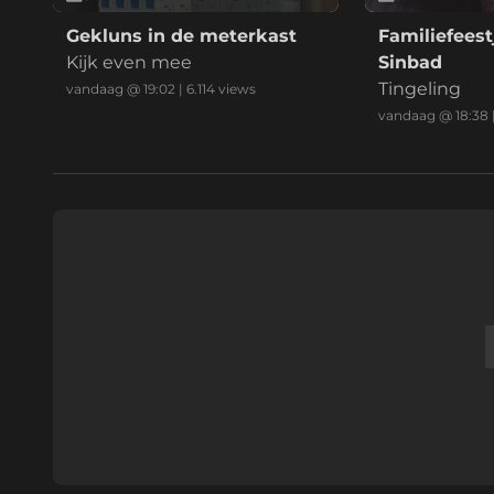
Gekluns in de meterkast
Familiefeest
Kijk even mee
Sinbad
Tingeling
vandaag @ 19:02
|
6.114
views
vandaag @ 18:38