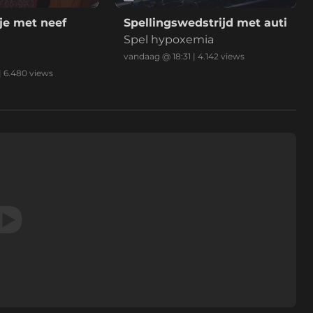
je met neef
Spellingswedstrijd met auti
Spel hypoxemia
vandaag @ 18:31
|
4.142
views
|
6.480
views