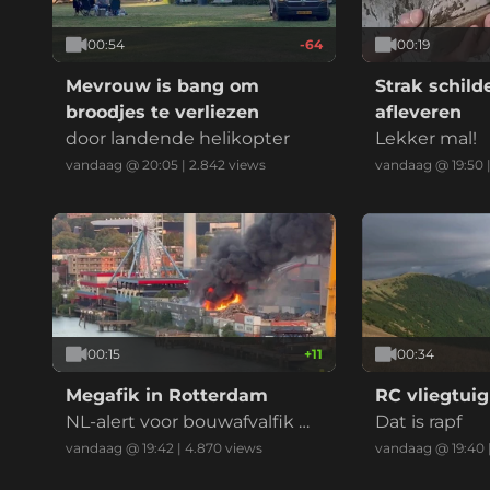
00:54
-64
00:19
Mevrouw is bang om
Strak schil
broodjes te verliezen
afleveren
door landende helikopter
Lekker mal!
vandaag @ 20:05
|
2.842
views
vandaag @ 19:50
00:15
+
11
00:34
Megafik in Rotterdam
RC vliegtuig
NL-alert voor bouwafvalfik m
Dat is rapf
et zwarte reauk bij recycling
vandaag @ 19:42
|
4.870
views
vandaag @ 19:40
bedrijf (drie vids)