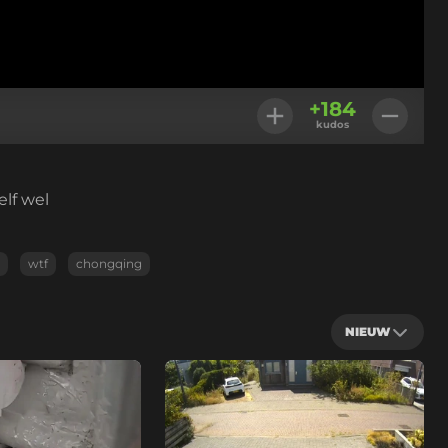
+
184
kudos
elf wel
wtf
chongqing
NIEUW