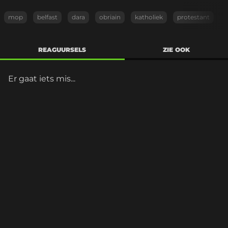
mop
belfast
dara
obriain
katholiek
protestant
REAGUURSELS
ZIE OOK
Er gaat iets mis...