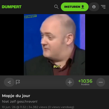
INSTUREN
Geladen
:
100.00%
Instellinge
+
1036
kudos
Mopje du jour
Link kopiëren
Niet zelf geschreven!
10 jun. '26 @ 11:32
|
34.382
views
(0 views vandaag)