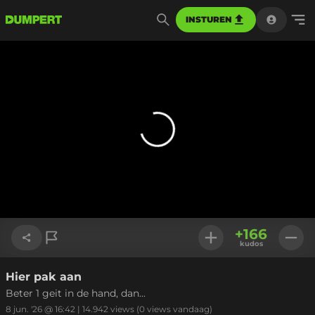
INSTUREN
+
166
kudos
Hier pak aan
Link kopiëren
Beter 1 geit in de hand, dan...
8 jun. '26 @ 16:42
|
14.942
views
(0 views vandaag)