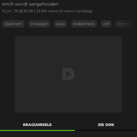
km/h wordt aangehouden
8 jun. '26 @ 15:08
|
22.914
views
(0 views vandaag)
dashcam
invoegen
auto
brakecheck
wtf
remmen
REAGUURSELS
ZIE OOK