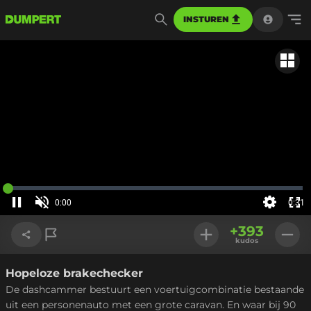
INSTUREN
Gerela
Geladen
:
0%
0:00
0:31
Huidige
tijd
Pauzeren
Geluid
Instellinge
Voll
aan
+
393
sch
kudos
Hopeloze brakechecker
Link kopiëren
De dashcammer bestuurt een voertuigcombinatie bestaande
uit een personenauto met een grote caravan. En waar bij 90