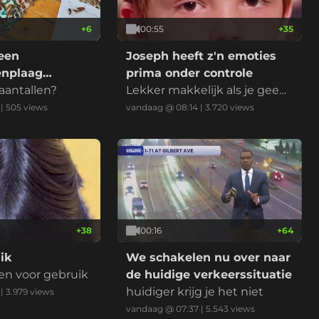
+
6
00:55
+
35
een
Joseph heeft z'n emoties
enplaag
prima onder controle
aantallen?
Lekker makkelijk als je geen
enplaag?
ziel hebt natuurlijk
|
505
views
vandaag @ 08:14
|
3.720
views
+
38
00:16
+
64
ik
We schakelen nu over naar
en voor gebruik
de huidige verkeerssituatie
huidiger krijg je het niet
|
3.979
views
vandaag @ 07:37
|
5.543
views