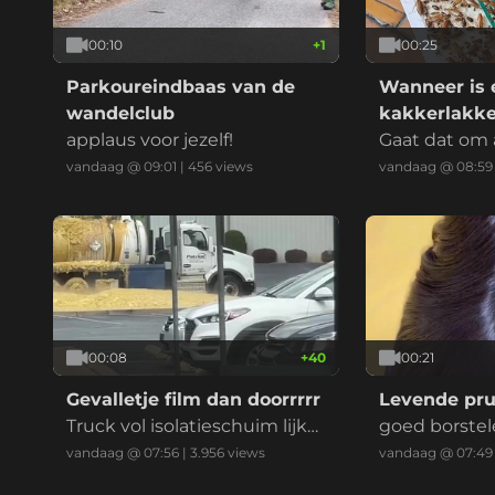
00:10
+
1
00:25
Parkoureindbaas van de
Wanneer is 
wandelclub
kakkerlakk
applaus voor jezelf!
officieel een
Gaat dat om 
kakkerlakk
vandaag @ 09:01
|
456
views
vandaag @ 08:59
00:08
+
40
00:21
Gevalletje film dan doorrrrr
Levende pru
Truck vol isolatieschuim lijkt l
goed borstel
ek, maar we weten het niet
vandaag @ 07:56
|
3.956
views
vandaag @ 07:49
helemaal zeker.