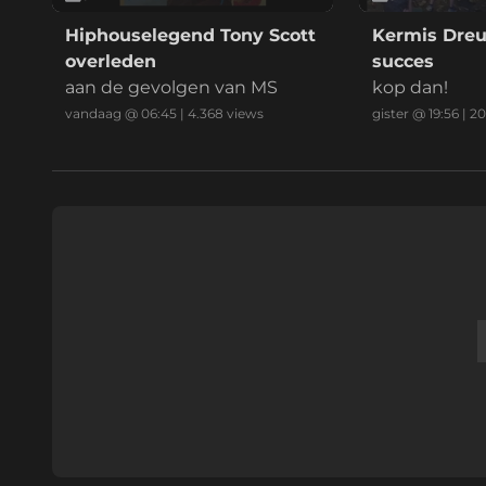
Hiphouselegend Tony Scott
Kermis Dre
overleden
succes
aan de gevolgen van MS
kop dan!
vandaag @ 06:45
|
4.368
views
gister @ 19:56
|
20