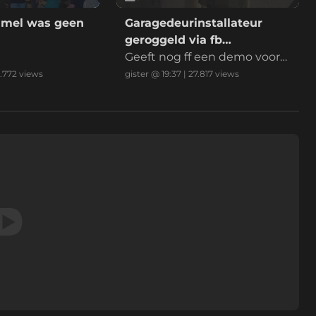
umel was geen
Garagedeurinstallateur
geroggeld via fb
marktplaats
Geeft nog ff een demo voord
at ik betaal
.772
views
gister @ 19:37
|
27.817
views