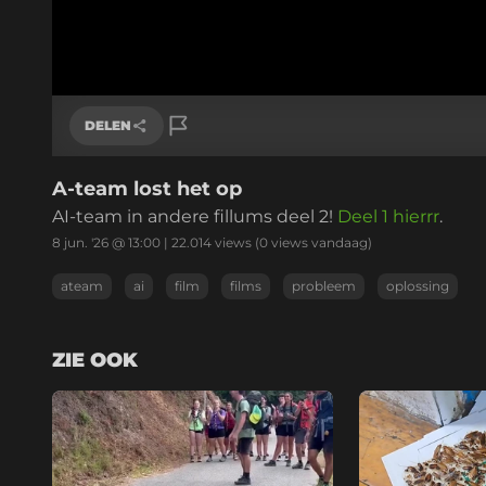
DELEN
A-team lost het op
Link kopiëren
AI-team in andere fillums deel 2!
Deel 1 hierrr
.
8 jun. '26 @ 13:00
|
22.014
views
(0 views vandaag)
ateam
ai
film
films
probleem
oplossing
ZIE OOK