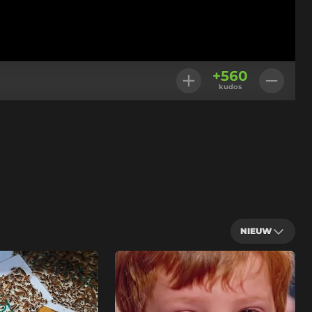
+
560
kudos
NIEUW