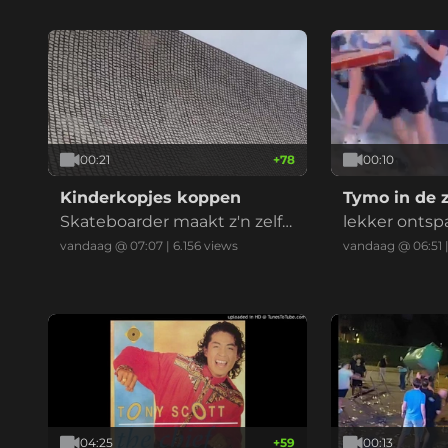
00:21
+
78
00:10
Kinderkopjes koppen
Tymo in de 
Skateboarder maakt z'n zelfh
lekker onts
ype niet helemaal waar.
vandaag @ 07:07
|
6.156
views
vandaag @ 06:51
04:25
+
59
00:13