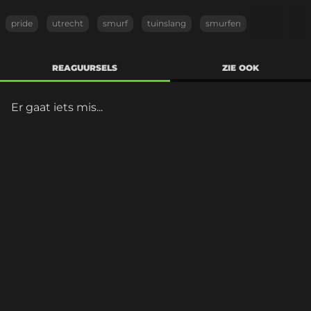
pride
utrecht
smurf
tuinslang
smurfen
REAGUURSELS
ZIE OOK
Er gaat iets mis...