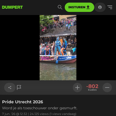
INSTUREN
Geladen
:
100.00%
Instellinge
-802
kudos
Pride Utrecht 2026
Link kopiëren
Word je als toeschouwer onder gesmurft.
7 jun. '26 @ 12:32
|
24.125
views
(1 views vandaag)